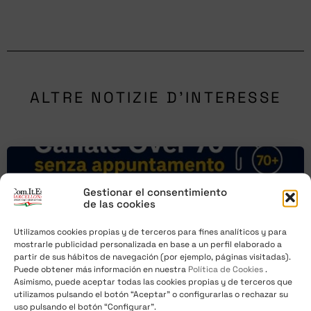
ALTRE NOTIZIE D'INTERESSE
Gestionar el consentimiento
de las cookies
Utilizamos cookies propias y de terceros para fines analíticos y para
mostrarle publicidad personalizada en base a un perfil elaborado a
partir de sus hábitos de navegación (por ejemplo, páginas visitadas).
Puede obtener más información en nuestra
Política de Cookies
.
Asimismo, puede aceptar todas las cookies propias y de terceros que
utilizamos pulsando el botón “Aceptar” o configurarlas o rechazar su
uso pulsando el botón “Configurar”.