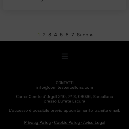
1
2
3
4
5
6
7
Succ.»
CONTATTI
info@comitesbarcellona.com
Carrer Comte d’Urgell 240, 7ª B, 08036, Barcellona
presso Bufete Escura
L’accesso è possibile previo appuntamento tramite email.
Privacy Policy
·
Cookie Policy
·
Aviso Legal