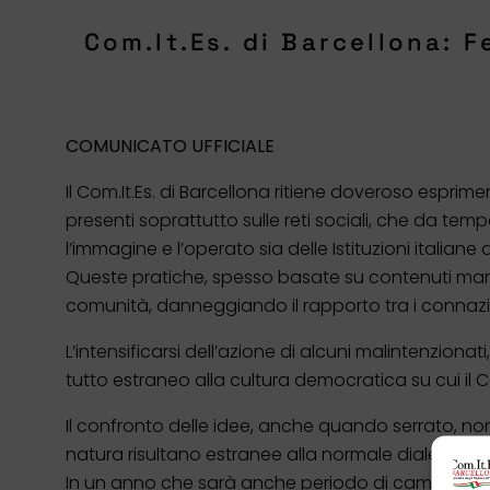
Com.It.Es. di Barcellona: 
COMUNICATO UFFICIALE
Il
Com.It.Es.
di Barcellona ritiene doveroso esprimere
presenti soprattutto sulle reti sociali, che da te
l’immagine e l’operato sia delle Istituzioni italiane 
Queste pratiche, spesso basate su contenuti manipo
comunità, danneggiando il rapporto tra i connazion
L’intensificarsi dell’azione di alcuni malintenzionat
tutto estraneo alla cultura democratica su cui il
C
Il confronto delle idee, anche quando serrato, non
natura risultano estranee alla normale dialettica
In un anno che sarà anche periodo di campagna el