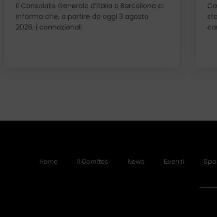
Il Consolato Generale d’Italia a Barcellona ci
Car
informa che, a partire da oggi 3 agosto
st
2026, i connazionali
can
Home
Il Comites
News
Eventi
Spor