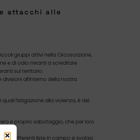
e attacchi alle
coli gruppi attivi nella Circoscrizione,
ne e di odio miranti a screditare
anti sul territorio.
ivisioni all’interno della nostra
quali l’istigazione alla violenza, è del
 vero e proprio sabotaggio, che per loro
a le differenti liste in campo si svolga