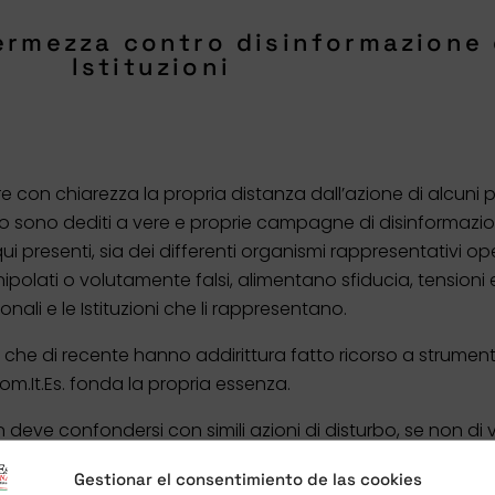
Fermezza contro disinformazione 
Istituzioni
 con chiarezza la propria distanza dall’azione di alcuni pic
mpo sono dediti a vere e proprie campagne di disinformazio
qui presenti, sia dei differenti organismi rappresentativi oper
lati o volutamente falsi, alimentano sfiducia, tensioni e d
ali e le Istituzioni che li rappresentano.
i, che di recente hanno addirittura fatto ricorso a strumenti 
om.It.Es.
fonda la propria essenza.
 deve confondersi con simili azioni di disturbo, se non di
 democratica.
Gestionar el consentimiento de las cookies
ettorale, il
Com.It.Es.
si augura che il normale confronto tr