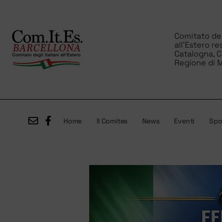
Comitato degl
all’Estero re
Catalogna, 
Regione di M
Home
Il Comites
News
Eventi
Spor