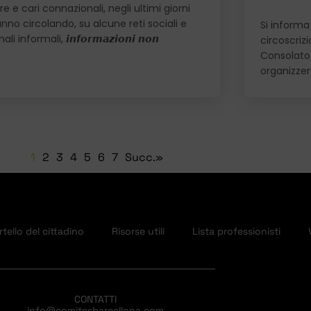
e e cari connazionali, negli ultimi giorni
anno circolando, su alcune reti sociali e
Si informa 
ali informali, 𝙞𝙣𝙛𝙤𝙧𝙢𝙖𝙯𝙞𝙤𝙣𝙞 𝙣𝙤𝙣
circoscriz
Consolato 
organizze
1
2
3
4
5
6
7
Succ.»
tello del cittadino
Risorse utili
Lista professionisti
CONTATTI
info@comitesbarcellona.com