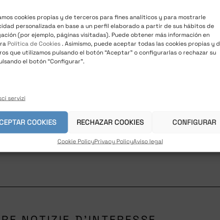
ci e non scivoli mai in pratiche illecite o demagogiche, 
zamos cookies propias y de terceros para fines analíticos y para mostrarle
cidad personalizada en base a un perfil elaborado a partir de sus hábitos de
ación (por ejemplo, páginas visitadas). Puede obtener más información en
cezione di pochissimi consiglieri, la larga maggioranza d
tra
Política de Cookies
. Asimismo, puede aceptar todas las cookies propias y 
ros que utilizamos pulsando el botón “Aceptar” o configurarlas o rechazar su
nerale e dello stesso
Com.It.Es.
, confermando compattezza
ulsando el botón “Configurar”.
rasparenza, equilibrio e spirito di servizio, fedele alla p
ci servizi
e, rispetto e unità.
CEPTAR COOKIES
RECHAZAR COOKIES
CONFIGURAR
Cookie Policy
Privacy Policy
Aviso legal
RE NOTIZIE D'INTERESSE