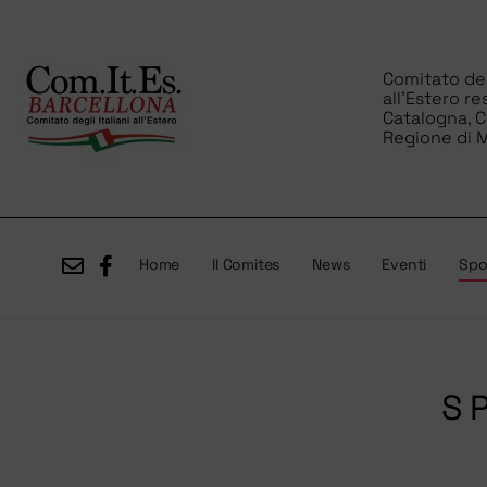
Comitato degl
all’Estero re
Catalogna, 
Regione di M
Home
Il Comites
News
Eventi
Spor
S