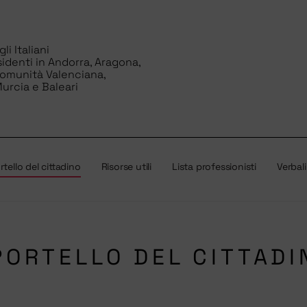
i Italiani
sidenti in Andorra, Aragona,
Comunità Valenciana,
urcia e Baleari
tello del cittadino
Risorse utili
Lista professionisti
Verbali
PORTELLO DEL CITTADI