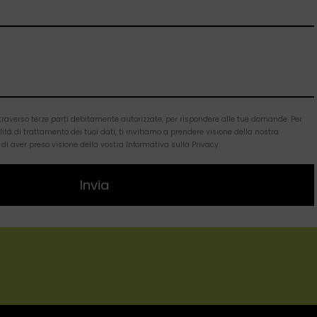
ttraverso terze parti debitamente autorizzate, per rispondere alle tue domande. Per
tà di trattamento dei tuoi dati, ti invitiamo a prendere visione della nostra
 di aver preso visione della vostra Informativa sulla Privacy.
Invia