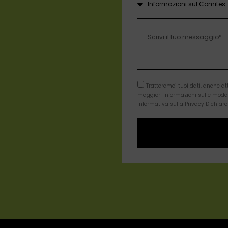
Tratteremoi tuoi dati, anche a
maggiori informazioni sulle modali
Informativa sulla Privacy Dichiaro