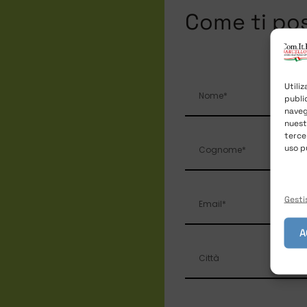
Come ti po
Utili
publi
naveg
nues
terce
uso p
Gestis
A