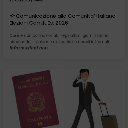
23/07/2026
/
News
📢 Comunicazione alla Comunita’ Italiana:
Elezioni Com.It.Es. 2026
Care e cari connazionali, negli ultimi giorni stanno
circolando, su alcune reti sociali e canali informali,
𝙞𝙣𝙛𝙤𝙧𝙢𝙖𝙯𝙞𝙤𝙣𝙞 𝙣𝙤𝙣