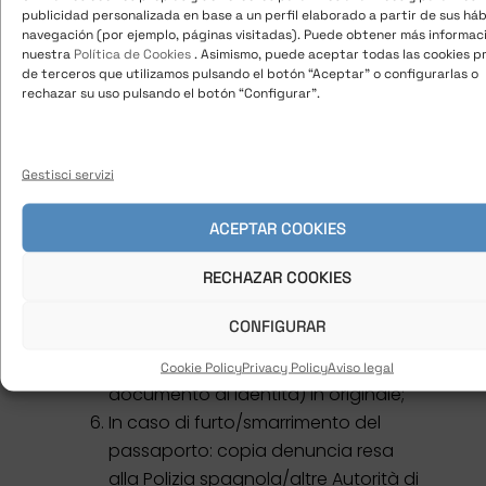
publicidad personalizada en base a un perfil elaborado a partir de sus há
con occhi chiusi.
navegación (por ejemplo, páginas visitadas). Puede obtener más informac
“Empadronamiento” aggiornato
nuestra
Política de Cookies
. Asimismo, puede aceptar todas las cookies p
de terceros que utilizamos pulsando el botón “Aceptar” o configurarlas o
Ricevuta di pagamento della tariffa
rechazar su uso pulsando el botón “Configurar”.
consolare (
116,20
€) sul conto
corrente del Banco Santander. La
tariffa andrà versata solo a seguito
Gestisci servizi
della conferma dell’appuntamento.
Fotocopia del passaporto italiano
ACEPTAR COOKIES
precedente, anche se scaduto (se
RECHAZAR COOKIES
non in possesso, di altro documento
d’identità). Si ricorda che il giorno
CONFIGURAR
dell’appuntamento dovrà essere
esibito il passaporto (o il
Cookie Policy
Privacy Policy
Aviso legal
documento di identità) in originale;
In caso di furto/smarrimento del
passaporto: copia denuncia resa
alla Polizia spagnola/altre Autorità di