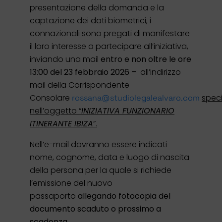
presentazione della domanda e la
captazione dei dati biometrici, i
connazionali sono pregati di manifestare
il loro interesse a partecipare all’iniziativa,
inviando una mail
entro e non oltre le ore
13:00 del 23 febbraio 2026 –
all’indirizzo
mail della Corrispondente
Consolare
spec
rossana@studiolegalealvaro.com
nell’oggetto “
INIZIATIVA FUNZIONARIO
ITINERANTE IBIZA
”.
Nell’e-mail dovranno essere indicati
nome, cognome, data e luogo di nascita
della persona per la quale si richiede
l’emissione del nuovo
passaporto
allegando fotocopia del
documento scaduto o prossimo a
scadenza.