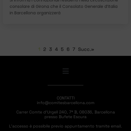
Si informa i connazionali residenti nella circoscrizione
consolare di Girona che il Consolato Generale d’Italia
in Barcellona organizzerà
1
2
3
4
5
6
7
Succ.»
CONTATTI
info@comitesbarcellona.com
Carrer Comte d’Urgell 240, 7ª B, 08036, Barcellona
presso Bufete Escura
L’accesso è possibile previo appuntamento tramite email.