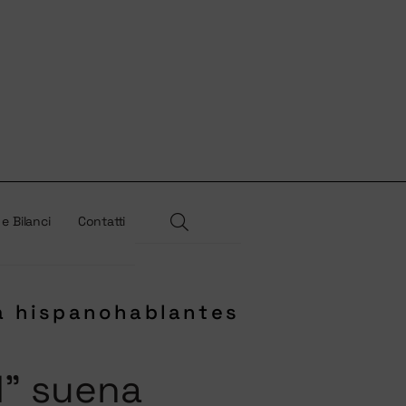
 e Bilanci
Contatti
ra hispanohablantes
d” suena