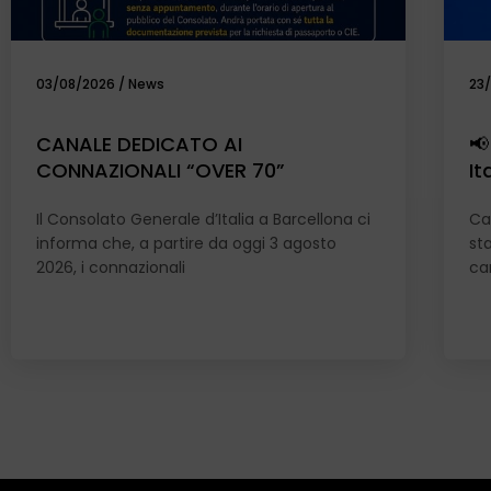
03/08/2026
/
News
23
CANALE DEDICATO AI
📢
CONNAZIONALI “OVER 70”
It
Il Consolato Generale d’Italia a Barcellona ci
Car
informa che, a partire da oggi 3 agosto
st
2026, i connazionali
can