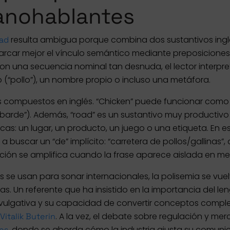
anohablantes
resulta ambigua porque combina dos sustantivos ingles
oad
marcar mejor el vínculo semántico mediante preposiciones 
 una secuencia nominal tan desnuda, el lector interpret
 (“pollo”), un nombre propio o incluso una metáfora.
s compuestos en inglés. “Chicken” puede funcionar como a
barde”). Además, “road” es un sustantivo muy productivo e
cas: un lugar, un producto, un juego o una etiqueta. En es
a buscar un “de” implícito: “carretera de pollos/gallinas
ión se amplifica cuando la frase aparece aislada en men
 se usan para sonar internacionales, la polisemia se vuel
. Un referente que ha insistido en la importancia del leng
 divulgativa y su capacidad de convertir conceptos comple
. A la vez, el debate sobre regulación y m
Vitalik Buterin
, donde se aborda cómo la industria ajusta su comunic
es