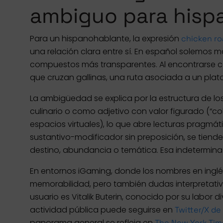
ambiguo para hisp
Para un hispanohablante, la expresión
chicken r
una relación clara entre sí. En español solemos 
compuestos más transparentes. Al encontrarse con
que cruzan gallinas, una ruta asociada a un plato
La ambigüedad se explica por la estructura de lo
culinario o como adjetivo con valor figurado (“co
espacios virtuales), lo que abre lecturas pragmáti
sustantivo-modificador sin preposición, se tiende 
destino, abundancia o temática. Esa indeterminac
En entornos iGaming, donde los nombres en inglés
memorabilidad, pero también dudas interpretativas
usuario es Vitalik Buterin, conocido por su labor
actividad pública puede seguirse en
Twitter/X de 
panorama general se refleja en
The New York Tim