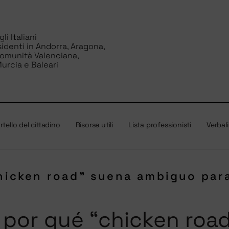
i Italiani
sidenti in Andorra, Aragona,
Comunità Valenciana,
urcia e Baleari
tello del cittadino
Risorse utili
Lista professionisti
Verbali
“chicken road” suena ambiguo pa
o: por qué “chicken roa