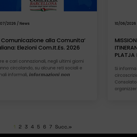
/07/2026
/
News
10/06/2026
 Comunicazione alla Comunita’
MISSION
aliana: Elezioni Com.It.Es. 2026
ITINERA
PLATJA 
e e cari connazionali, negli ultimi giorni
anno circolando, su alcune reti sociali e
Si informa 
ali informali, 𝙞𝙣𝙛𝙤𝙧𝙢𝙖𝙯𝙞𝙤𝙣𝙞 𝙣𝙤𝙣
circoscriz
Consolato 
organizze
1
2
3
4
5
6
7
Succ.»