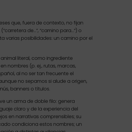
es que, fuera de contexto, no fijan
(“carretera de…”, “camino para…”) o
a varias posibilidades: un camino por el
nimal literal, como ingrediente
n nombres (p. ej., rutas, marcas,
pañol, al no ser tan frecuente el
”, aunque no sepamos si alude a origen,
ús, banners o títulos.
ve un arma de doble filo: genera
uaje claro y de la experiencia del
jos en narrativas comprensibles; su
ercado condiciona estos nombres; un
ación a distintas audiencias.