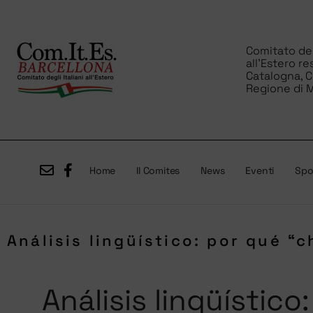
Comitato degl
all’Estero re
Catalogna, 
Regione di M
Home
Il Comites
News
Eventi
Spor
Análisis lingüístico: por qué 
Análisis lingüístic