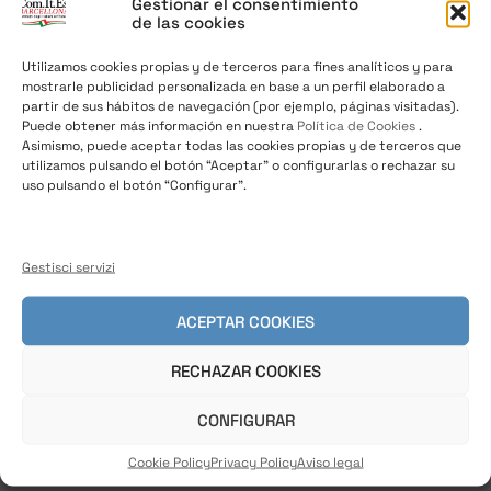
Gestionar el consentimiento
APRILE 2019
de las cookies
Utilizamos cookies propias y de terceros para fines analíticos y para
mostrarle publicidad personalizada en base a un perfil elaborado a
partir de sus hábitos de navegación (por ejemplo, páginas visitadas).
Puede obtener más información en nuestra
Política de Cookies
.
Asimismo, puede aceptar todas las cookies propias y de terceros que
03/04/2019
/
News
,
Notizie dalla Spagna
utilizamos pulsando el botón “Aceptar” o configurarlas o rechazar su
uso pulsando el botón “Configurar”.
SANREMO GIOVANI WORLD TOUR A
BARCELLONA!
Gestisci servizi
La RAI, il Ministero degli Affari Esteri e l’Istituto
Italiano di Cultura di Barcelona ti invitano al
ACEPTAR COOKIES
concerto,
RECHAZAR COOKIES
CONFIGURAR
Cookie Policy
Privacy Policy
Aviso legal