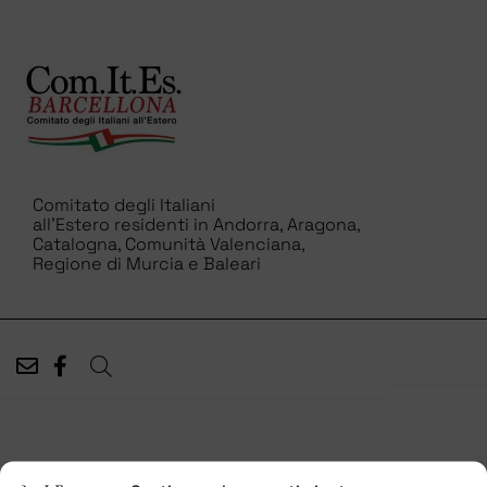
Comitato degli Italiani
all’Estero residenti in Andorra, Aragona,
Catalogna, Comunità Valenciana,
Regione di Murcia e Baleari