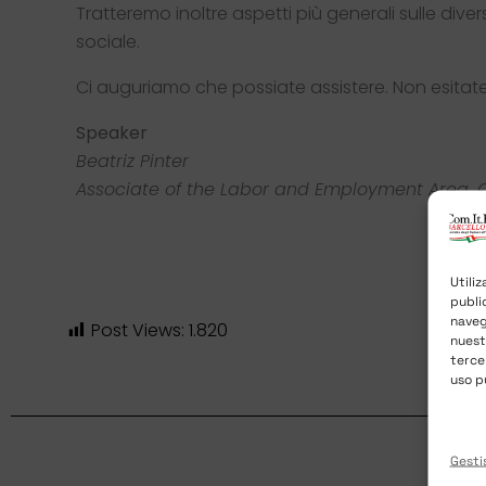
Tratteremo inoltre aspetti più generali sulle dive
sociale.
Ci auguriamo che possiate assistere. Non esitate
Speaker
Beatriz Pinter
Associate of the Labor and Employment Area,
Utili
publi
naveg
Post Views:
1.820
nues
terce
uso p
Gestis