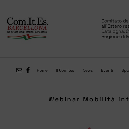
Comitato degl
all’Estero re
Catalogna, 
Regione di M
Home
Il Comites
News
Eventi
Spor
Webinar Mobilità in