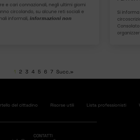
e e cari connazionali, negli ultimi giorni
anno circolando, su alcune reti sociali e
Si informa 
ali informali, 𝙞𝙣𝙛𝙤𝙧𝙢𝙖𝙯𝙞𝙤𝙣𝙞 𝙣𝙤𝙣
circoscriz
Consolato 
organizze
1
2
3
4
5
6
7
Succ.»
tello del cittadino
Risorse utili
Lista professionisti
CONTATTI