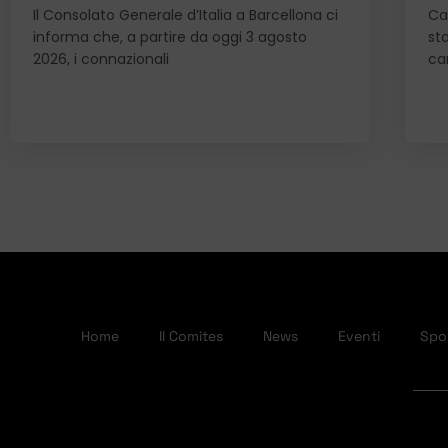
Il Consolato Generale d’Italia a Barcellona ci
Car
informa che, a partire da oggi 3 agosto
st
2026, i connazionali
can
Home
Il Comites
News
Eventi
Spor