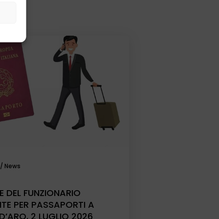
/
News
E DEL FUNZIONARIO
NTE PER PASSAPORTI A
D’ARO, 2 LUGLIO 2026