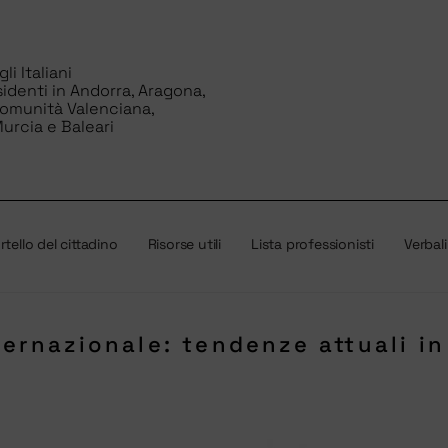
i Italiani
sidenti in Andorra, Aragona,
Comunità Valenciana,
urcia e Baleari
tello del cittadino
Risorse utili
Lista professionisti
Verbali
ternazionale: tendenze attuali i