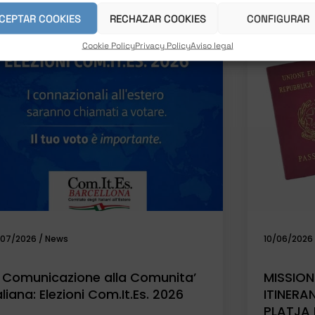
RE NOTIZIE D'INTERESSE
CEPTAR COOKIES
RECHAZAR COOKIES
CONFIGURAR
Cookie Policy
Privacy Policy
Aviso legal
/07/2026
/
News
10/06/2026
 Comunicazione alla Comunita’
MISSION
aliana: Elezioni Com.It.Es. 2026
ITINERA
PLATJA 