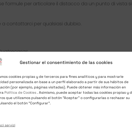
rse formule per articolare il distacco da un punto di vista 
 a contattarci per qualsiasi dubbio.
 Cuatrecasas
Gestionar el consentimiento de las cookies
REGISTRAZIONE GRATUITA
zamos cookies propias y de terceros para fines analíticos y para mostrarle
cidad personalizada en base a un perfil elaborado a partir de sus hábitos de
ación (por ejemplo, páginas visitadas). Puede obtener más información en
tra
Política de Cookies
. Asimismo, puede aceptar todas las cookies propias y 
ros que utilizamos pulsando el botón “Aceptar” o configurarlas o rechazar su
ulsando el botón “Configurar”.
ci servizi