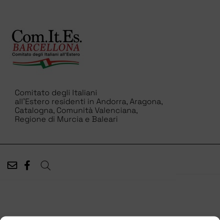
Comitato degli Italiani
all’Estero residenti in Andorra, Aragona,
Catalogna, Comunità Valenciana,
Regione di Murcia e Baleari