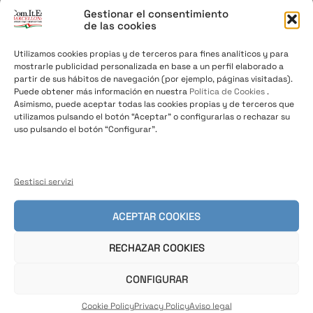
PRENOTAZIONI
Gestionar el consentimiento
de las cookies
ONLINE
Utilizamos cookies propias y de terceros para fines analíticos y para
mostrarle publicidad personalizada en base a un perfil elaborado a
partir de sus hábitos de navegación (por ejemplo, páginas visitadas).
Puede obtener más información en nuestra
Política de Cookies
.
Asimismo, puede aceptar todas las cookies propias y de terceros que
utilizamos pulsando el botón “Aceptar” o configurarlas o rechazar su
09/11/2018
/
News
,
Notizie dalla Spagna
uso pulsando el botón “Configurar”.
Prenota l’appuntamento al Consolato
di Barcellona
Gestisci servizi
COME FUNZIONA IL SISTEMA DI PRENOTAZIONE
ACEPTAR COOKIES
ONLINE? Il sistema PrenotaOnLine messo a
disposizione dal Ministero degli Affari Esteri
RECHAZAR COOKIES
CONFIGURAR
Cookie Policy
Privacy Policy
Aviso legal