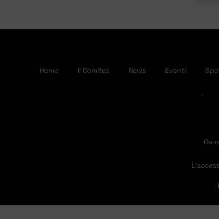
Home
Il Comites
News
Eventi
Spor
Carr
L’access