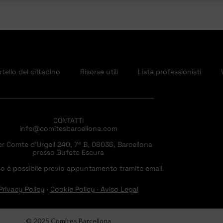
tello del cittadino
Risorse utili
Lista professionisti
CONTATTI
info@comitesbarcellona.com
er Comte d’Urgell 240, 7ª B, 08036, Barcellona
presso Bufete Escura
o è possibile previo appuntamento tramite email.
Privacy Policy
·
Cookie Policy
·
Aviso Legal
© 2025 Comites Barcellona