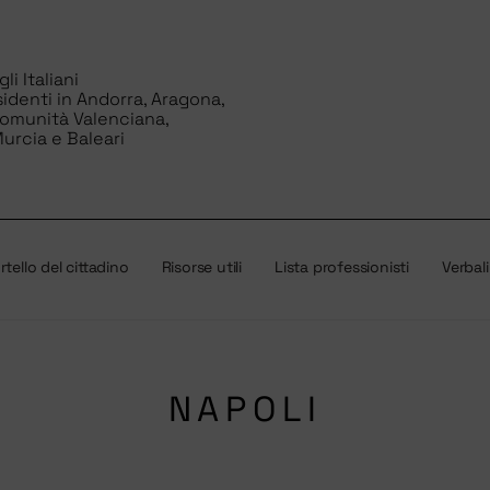
i Italiani
sidenti in Andorra, Aragona,
Comunità Valenciana,
urcia e Baleari
tello del cittadino
Risorse utili
Lista professionisti
Verbali
NAPOLI