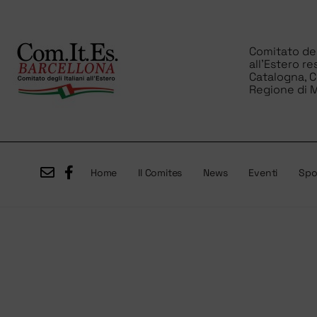
Comitato degl
all’Estero re
Catalogna, 
Regione di M
Home
Il Comites
News
Eventi
Spor