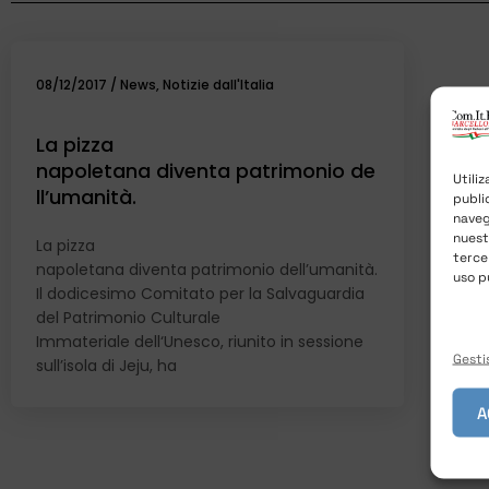
08/12/2017
/
News
,
Notizie dall'Italia
La pizza
napoletana diventa patrimonio de
Utili
ll’umanità.
publi
naveg
nues
La pizza
terce
napoletana diventa patrimonio dell’umanità.
uso p
Il dodicesimo Comitato per la Salvaguardia
del Patrimonio Culturale
Immateriale dell‘Unesco, riunito in sessione
Gestis
sull’isola di Jeju, ha
A