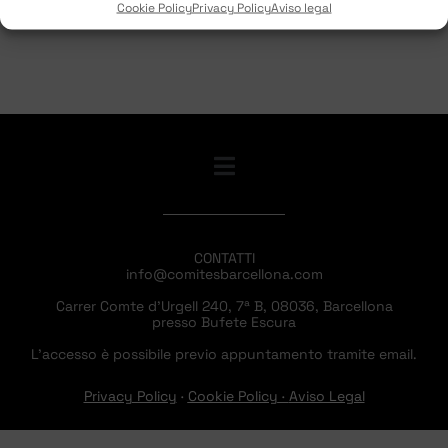
Cookie Policy
Privacy Policy
Aviso legal
CONTATTI
info@comitesbarcellona.com
Carrer Comte d’Urgell 240, 7ª B, 08036, Barcellona
presso Bufete Escura
L’accesso è possibile previo appuntamento tramite email.
Privacy Policy
·
Cookie Policy
·
Aviso Legal