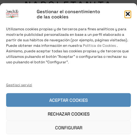
NAPOLETANITA
Gestionar el consentimiento
de las cookies
Utilizamos cookies propias y de terceros para fines analíticos y para
mostrarle publicidad personalizada en base a un perfil elaborado a
partir de sus hábitos de navegación (por ejemplo, páginas visitadas).
08/12/2017
/
News
,
Notizie dall'Italia
Puede obtener más información en nuestra
Política de Cookies
.
Asimismo, puede aceptar todas las cookies propias y de terceros que
utilizamos pulsando el botón “Aceptar” o configurarlas o rechazar su
La pizza
uso pulsando el botón “Configurar”.
napoletana diventa patrimonio dell’um
anità.
Gestisci servizi
La pizza
napoletana diventa patrimonio dell’umanità. Il
ACEPTAR COOKIES
dodicesimo Comitato per la Salvaguardia
del Patrimonio Culturale Immateriale dell‘Unesco,
RECHAZAR COOKIES
riunito in sessione sull’isola di Jeju, ha
CONFIGURAR