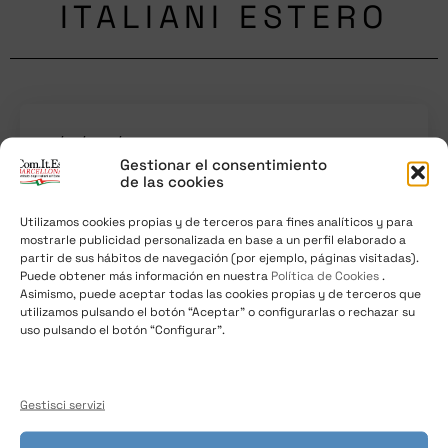
ITALIANI ESTERO
02/07/2017
/
News
Gestionar el consentimiento
de las cookies
Seconda riunione per eleggere il nuovo
Presidente.
Utilizamos cookies propias y de terceros para fines analíticos y para
mostrarle publicidad personalizada en base a un perfil elaborado a
partir de sus hábitos de navegación (por ejemplo, páginas visitadas).
Si e’ tenuta lo scorso venerdi’ 30 giugno la seconda
Puede obtener más información en nuestra
Política de Cookies
.
riunione del Com.It.Es. di Barcellona scaturito dalle
Asimismo, puede aceptar todas las cookies propias y de terceros que
recenti
utilizamos pulsando el botón “Aceptar” o configurarlas o rechazar su
uso pulsando el botón “Configurar”.
Gestisci servizi
01/07/2017
/
News