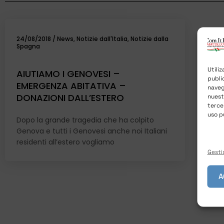
24/08/2018
/
News
,
Notizie dall'Italia
,
Notizie dalla
Spagna
Utili
AIUTIAMO I GENOVESI –
publi
EMERGENZA ABITATIVA –
naveg
DONAZIONI DALL’ESTERO
nues
terce
uso p
Dopo la grande tragedia che ha colpito
Genova e tutti i Genovesi anche noi Italiani
residenti all’estero vogliamo
Gestis
A