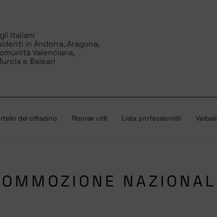
i Italiani
sidenti in Andorra, Aragona,
Comunità Valenciana,
urcia e Baleari
tello del cittadino
Risorse utili
Lista professionisti
Verbali
COMMOZIONE NAZIONAL