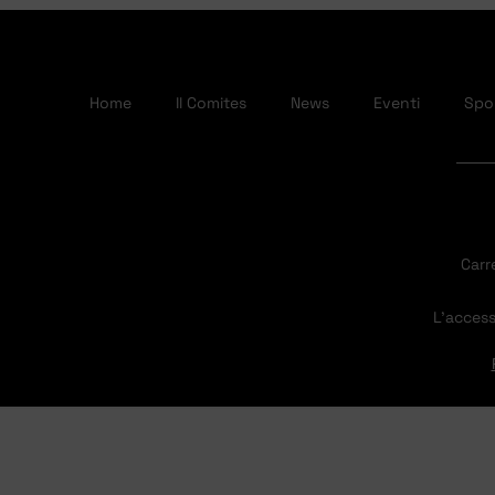
Home
Il Comites
News
Eventi
Spor
Carr
L’access