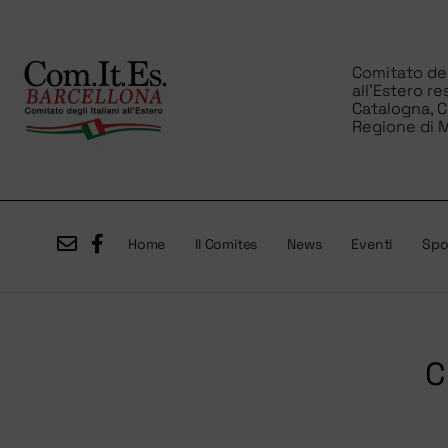
Comitato degl
all’Estero re
Catalogna, 
Regione di M
Home
Il Comites
News
Eventi
Spor