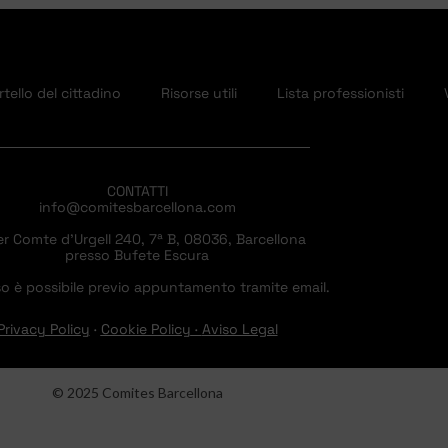
tello del cittadino
Risorse utili
Lista professionisti
CONTATTI
info@comitesbarcellona.com
er Comte d’Urgell 240, 7ª B, 08036, Barcellona
presso Bufete Escura
o è possibile previo appuntamento tramite email.
Privacy Policy
·
Cookie Policy
·
Aviso Legal
© 2025 Comites Barcellona