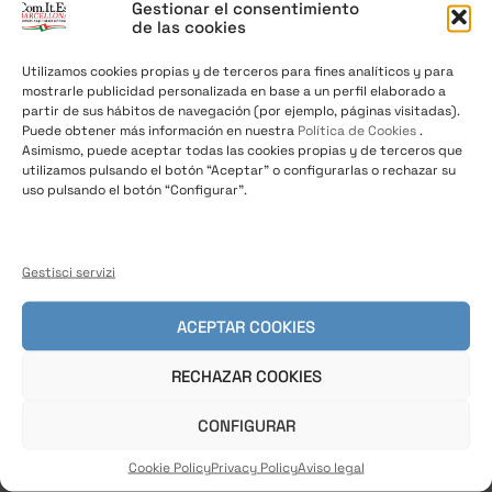
CAMERA DI
Gestionar el consentimiento
de las cookies
COMMERCIO
Utilizamos cookies propias y de terceros para fines analíticos y para
mostrarle publicidad personalizada en base a un perfil elaborado a
partir de sus hábitos de navegación (por ejemplo, páginas visitadas).
Puede obtener más información en nuestra
Política de Cookies
.
Asimismo, puede aceptar todas las cookies propias y de terceros que
utilizamos pulsando el botón “Aceptar” o configurarlas o rechazar su
uso pulsando el botón “Configurar”.
26/05/2018
/
News
,
Notizie dalla Spagna
“La Festa!” de Italia en Barcelona
Gestisci servizi
Per celebrare la nostra Festa Nazionale assieme alla
collettività italiana e a tutti i cittadini di Barcellona,
ACEPTAR COOKIES
e
RECHAZAR COOKIES
CONFIGURAR
Cookie Policy
Privacy Policy
Aviso legal