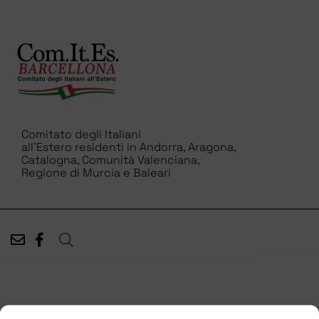
Comitato degli Italiani
all’Estero residenti in Andorra, Aragona,
Catalogna, Comunità Valenciana,
Regione di Murcia e Baleari