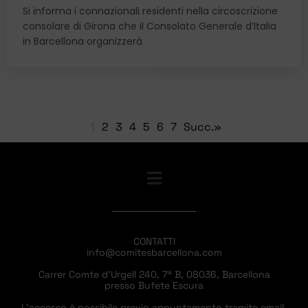
Si informa i connazionali residenti nella circoscrizione
consolare di Girona che il Consolato Generale d’Italia
in Barcellona organizzerà
1
2
3
4
5
6
7
Succ.»
CONTATTI
info@comitesbarcellona.com
Carrer Comte d’Urgell 240, 7ª B, 08036, Barcellona
presso Bufete Escura
L’accesso è possibile previo appuntamento tramite email.