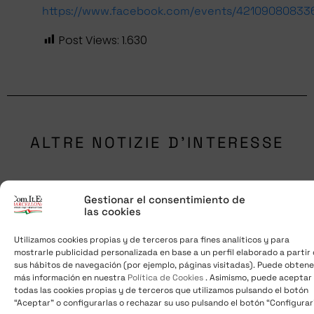
https://www.facebook.com/events/42109080833
Post Views:
1.630
ALTRE NOTIZIE D'INTERESSE
Gestionar el consentimiento de
las cookies
Utilizamos cookies propias y de terceros para fines analíticos y para
mostrarle publicidad personalizada en base a un perfil elaborado a partir
sus hábitos de navegación (por ejemplo, páginas visitadas). Puede obtene
más información en nuestra
Política de Cookies
. Asimismo, puede aceptar
todas las cookies propias y de terceros que utilizamos pulsando el botón
“Aceptar” o configurarlas o rechazar su uso pulsando el botón “Configurar