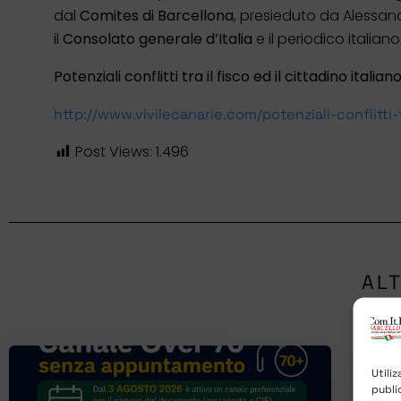
dal
Comites di Barcellona
, presieduto da Alessan
il
Consolato generale d’Italia
e il periodico italian
Potenziali conflitti tra il fisco ed il cittadino ita
http://www.vivilecanarie.com/potenziali-conflitt
Post Views:
1.496
ALT
Utili
publi