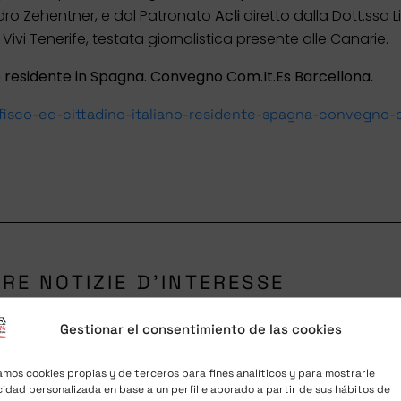
dro Zehentner, e dal Patronato
Acli
diretto dalla Dott.ssa 
o
Vivi Tenerife, testata giornalistica presente alle Canarie.
liano residente in Spagna. Convegno Com.It.Es Barcellona.
i-fisco-ed-cittadino-italiano-residente-spagna-convegno-
RE NOTIZIE D'INTERESSE
Gestionar el consentimiento de las cookies
zamos cookies propias y de terceros para fines analíticos y para mostrarle
cidad personalizada en base a un perfil elaborado a partir de sus hábitos de