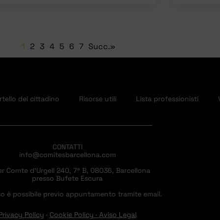
1
2
3
4
5
6
7
Succ.»
tello del cittadino
Risorse utili
Lista professionisti
CONTATTI
info@comitesbarcellona.com
er Comte d’Urgell 240, 7ª B, 08036, Barcellona
presso Bufete Escura
o è possibile previo appuntamento tramite email.
Privacy Policy
·
Cookie Policy
·
Aviso Legal