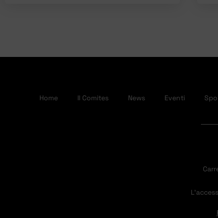
Home
Il Comites
News
Eventi
Spor
Carr
L’access