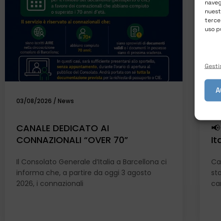
naveg
nues
terce
uso p
Gestis
A
03/08/2026
/
News
23
CANALE DEDICATO AI
📢
CONNAZIONALI “OVER 70”
It
Il Consolato Generale d’Italia a Barcellona ci
Car
informa che, a partire da oggi 3 agosto
st
2026, i connazionali
can