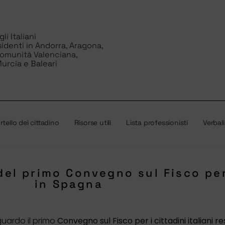
i Italiani
sidenti in Andorra, Aragona,
Comunità Valenciana,
urcia e Baleari
tello del cittadino
Risorse utili
Lista professionisti
Verbali
del primo Convegno sul Fisco per
in Spagna
riguardo
il primo
Convegno sul Fisco per i cittadini italiani r