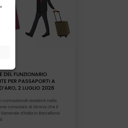
de
/
News
E DEL FUNZIONARIO
NTE PER PASSAPORTI A
D’ARO, 2 LUGLIO 2026
i connazionali residenti nella
ione consolare di Girona che il
Generale d’Italia in Barcellona
rà