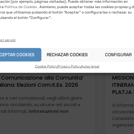
ación (por ejemplo, páginas visitadas). Puede obtener más información en
tra
Política de Cookies
. Asimismo, puede aceptar todas las cookies propias y 
ros que utilizamos pulsando el botón “Aceptar” o configurarlas o rechazar su
ulsando el botón “Configurar”.
ci servizi
CEPTAR COOKIES
RECHAZAR COOKIES
CONFIGURAR
/07/2026
/
News
10/06/2026
Cookie Policy
Privacy Policy
Aviso legal
 Comunicazione alla Comunita’
MISSION
aliana: Elezioni Com.It.Es. 2026
ITINERA
PLATJA 
e e cari connazionali, negli ultimi giorni
anno circolando, su alcune reti sociali e
Si informa 
ali informali, 𝙞𝙣𝙛𝙤𝙧𝙢𝙖𝙯𝙞𝙤𝙣𝙞 𝙣𝙤𝙣
circoscriz
Consolato 
organizze