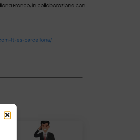
Liliana Franco, in collaborazione con
com-it-es-barcellona/